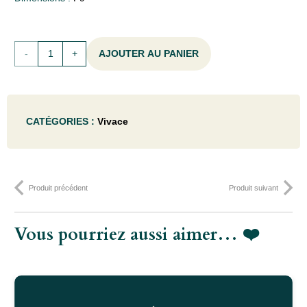
quantité
AJOUTER AU PANIER
de
Panicum
CATÉGORIES :
Vivace
virg.
'Heiliger
Hain'
Produit précédent
Produit suivant
- P9
Vous pourriez aussi aimer… ❤️