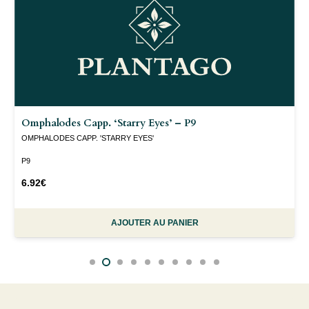
Omphalodes Capp. ‘Starry Eyes’ – P9
OMPHALODES CAPP. 'STARRY EYES'
P9
6.92
€
AJOUTER AU PANIER