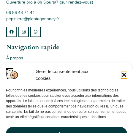
Ouverture pro à 8h 5jours/7 (sur rendez-vous)
06 86 48 74 44
pepiniere@plantagonancy.fr
Navigation rapide
À propos
Webshop
Gérer le consentement aux
Nos produits
cookies
Conception
Consultation
Pour offrir les meilleures expériences, nous utilisons des technologies
telles que les cookies pour stocker et/ou accéder aux informations des
Contact
appareils. Le fait de consentir à ces technologies nous permettra de traiter
des données telles que le comportement de navigation ou les ID uniques
Informations légales
sur ce site. Le fait de ne pas consentir ou de retirer son consentement peut
avoir un effet négatif sur certaines caractéristiques et fonctions.
Mentions légales
Politique de confidentialité