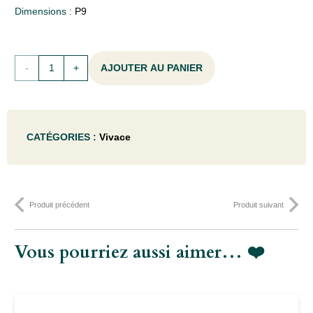
Dimensions :
P9
quantité
AJOUTER AU PANIER
de
Vinca
CATÉGORIES :
Vivace
minor
'Multiplex'
(=
Produit précédent
Produit suivant
'purp.
plena')
Vous pourriez aussi aimer… ❤️
- P9